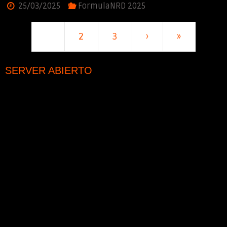
25/03/2025
FormulaNRD 2025
1
2
3
›
»
SERVER ABIERTO