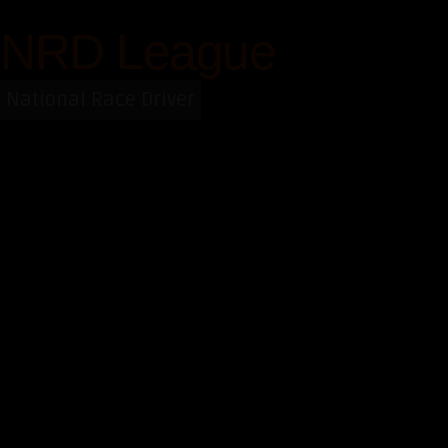
Saltar
NRD League
al
contenido
National Race Driver