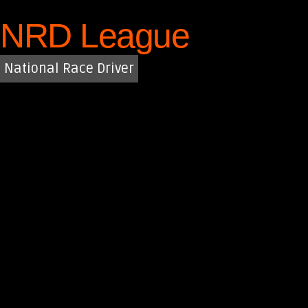
Saltar
NRD League
al
contenido
National Race Driver