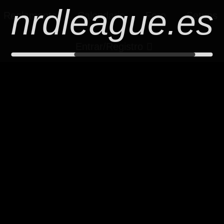
nrdleague.es
Reglamento
Calendario
Foro
Setups
Entrar/Registro