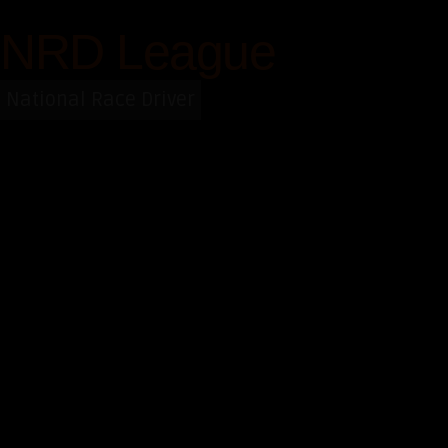
Saltar
NRD League
al
contenido
National Race Driver