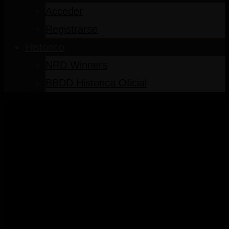
Acceder
Registrarse
Histórico
NRD Winners
BBDD Historica Oficial