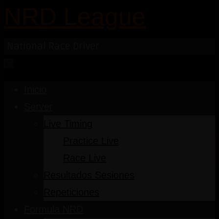
NRD League
National Race Driver
Saltar
Inicio
al
Server
contenido
Live Timing
Practice Live
Race Live
Resultados Sesiones
Repeticiones
Formula NRD