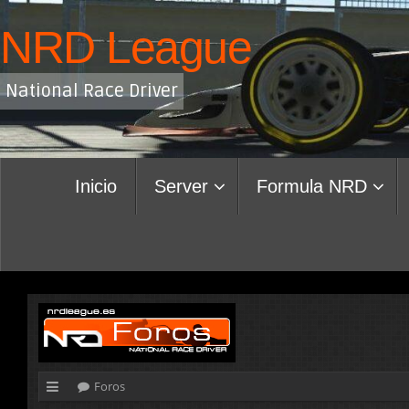
Saltar
NRD League
al
contenido
National Race Driver
Saltar
Inicio
Server
Formula NRD
al
contenido