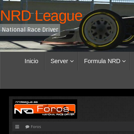
Saltar
NRD League
al
contenido
National Race Driver
Saltar
Inicio
Server
Formula NRD
al
contenido