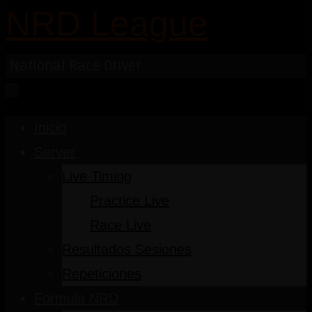
NRD League
National Race Driver
Saltar
Inicio
al
Server
contenido
Live Timing
Practice Live
Race Live
Resultados Sesiones
Repeticiones
Formula NRD