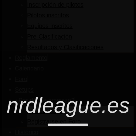
Inscripción de pilotos
Pilotos inscritos
Equipos inscritos
Pre-Clasificación
Resultados y Clasificaciones
Reglamento
Calendario
Foro
Setups
nrdleague.es
¿Por dónde empiezo?
Instrucciones
Registrarse en Foro
Histórico