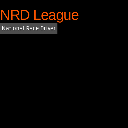
Saltar
NRD League
al
contenido
National Race Driver