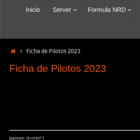
Saltar
Inicio
Server
Formula NRD
al
contenido
Inicio
Ficha de Pilotos 2023
Ficha de Pilotos 2023
[wpteam id=»5947″]