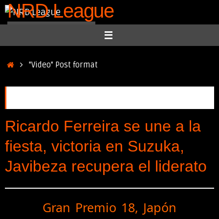
NRD League
Skip
to
National Race Driver
content
Home
"Video" Post format
Videos
Ricardo Ferreira se une a la
fiesta, victoria en Suzuka,
Javibeza recupera el liderato
Gran Premio 18, Japón