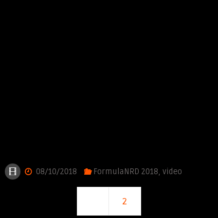
08/10/2018
FormulaNRD 2018
,
video
1
2