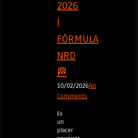
2026
|
FÓRMULA
NRD
🏁
10/02/2026
No
Comments
Es
un
placer