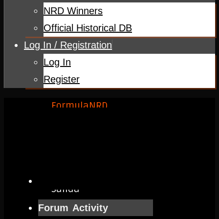
NRD Winners
Official Historical DB
Log In / Registration
Log In
Register
Home
FormulaNRD
2019
Bakú
Pole
lap,
Salida
1º
Forum Activity