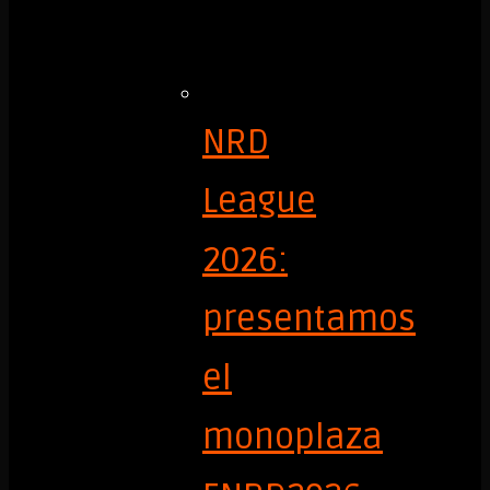
NRD
League
2026:
presentamos
el
monoplaza