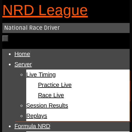
NRD League
National Race Driver
Skip
Home
to
Server
content
Live Timing
Practice Live
Race Live
Session Results
Replays
Formula NRD