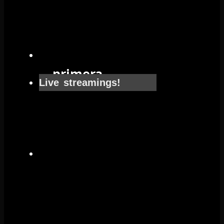
Salida
primera
Live streamings!
vuelta