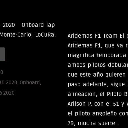
 2020 Onboard lap
 Monte-Carlo, LoCuRa.
Aridemas F1 Team El 
Aridemas F1, que ya r
magnifica temporada 
ambos pilotos debuta
20
que este año quieren
RD 2020
,
Onboard
,
paso adelante, sigue
a 2020
alineacion, el Piloto 
Arilson P. con el 51 y
el piloto angoleño con
79, mucha suerte…