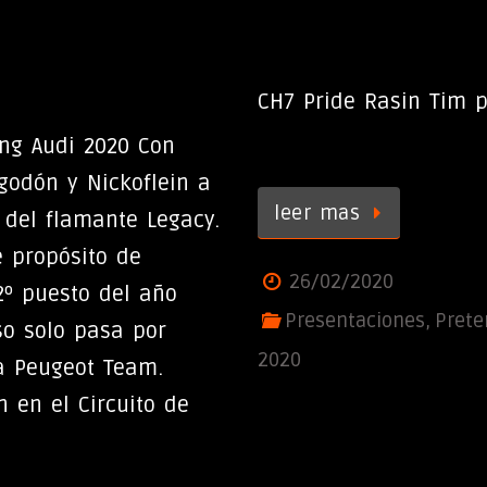
CH7 Pride Rasin Tim 
ng Audi 2020 Con
igodón y Nickoflein a
leer mas
del flamante Legacy.
e propósito de
26/02/2020
2º puesto del año
Presentaciones
,
Pret
o solo pasa por
2020
a Peugeot Team.
n en el Circuito de