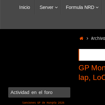
Saltar
Inicio
Server
Formula NRD
al
contenido
Inicio
Archiv
Categoría:
GP Mon
lap, L
Actividad en el foro
Sanciones GP de Hungría 2026