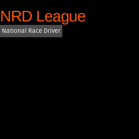
Saltar
NRD League
al
contenido
National Race Driver