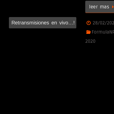
leer mas
Retransmisiones en vivo…!
28/02/20
FormulaN
2020