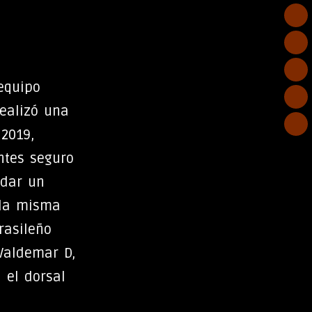
equipo
ealizó una
2019,
ntes seguro
 dar un
 la misma
Brasileño
 Valdemar D,
 el dorsal