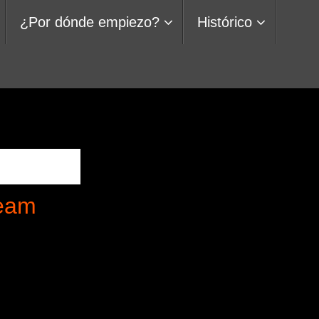
¿Por dónde empiezo?
Histórico
eam
SERVER
ABIERTO