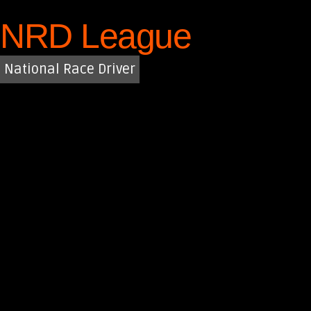
Saltar
NRD League
al
contenido
National Race Driver