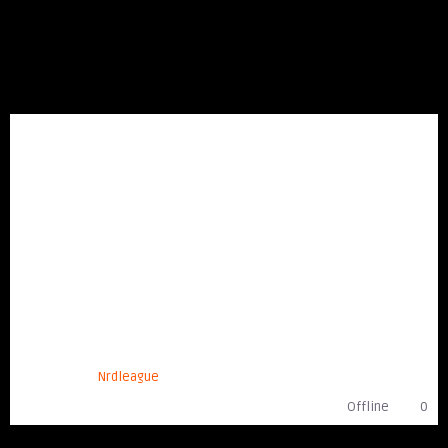
Nrdleague
Offline
0