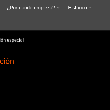
¿Por dónde empiezo?
Histórico
ón especial
ción