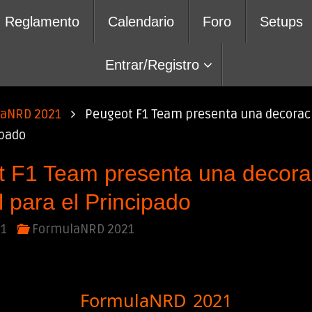
Reglamento
Calendario
Foro
Setups
Entrar/Registro
laNRD 2021
Peugeot F1 Team presenta una decoraci
ipado
 F1 Team presenta una decora
l para el Principado
21
FormulaNRD 2021
FormulaNRD 2021