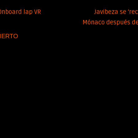
nboard lap VR
Javibeza se ‘rec
Mónaco después de
IERTO