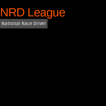
Saltar
NRD League
al
contenido
National Race Driver