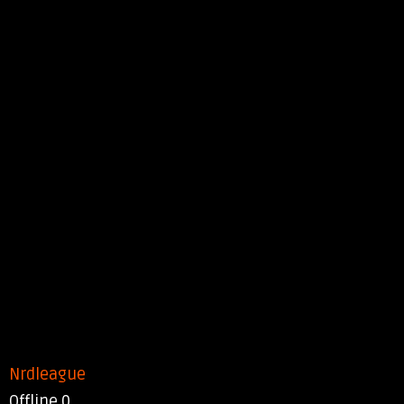
Nrdleague
Offline
0