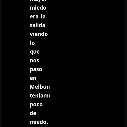
miedo
era la
salida,
viendo
lo
que
nos
paso
en
Melburne,
teníamos un
poco
de
miedo.