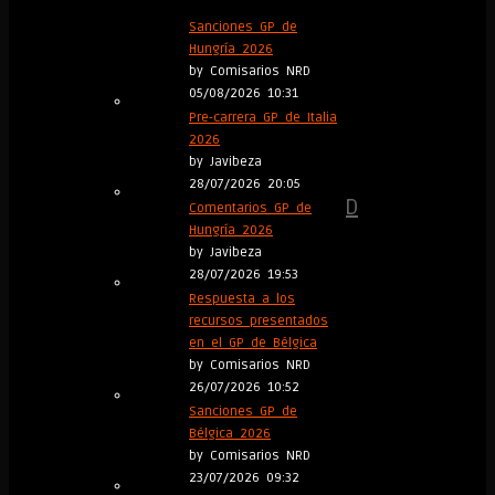
Press
Sanciones GP de
Hungría 2026
by Comisarios NRD
Conference
05/08/2026 10:31
Pre-carrera GP de Italia
2026
by Javibeza
30/03/2020
28/07/2026 20:05
30/03/2020
FormulaNRD
Comentarios GP de
Hungría 2026
2020
,
by Javibeza
28/07/2026 19:53
Prensa
Respuesta a los
recursos presentados
en el GP de Bélgica
by Comisarios NRD
26/07/2026 10:52
Sanciones GP de
Bélgica 2026
by Comisarios NRD
23/07/2026 09:32