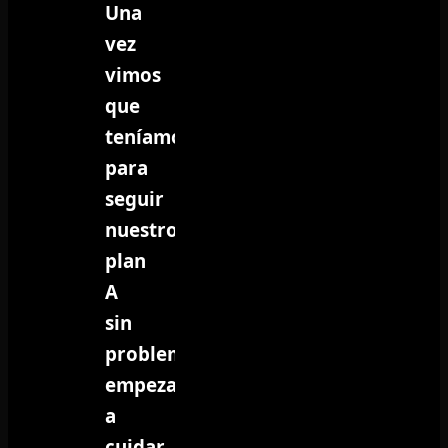
Una
vez
vimos
que
teníamos ritmo
para
seguir
nuestro
plan
A
sin
problemas,
empezamos
a
cuidar