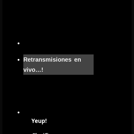
Retransmisiones en
1º
vivo…!
LoCuRa-
Peugeot
Team
7
Yeup!