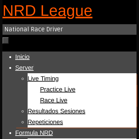
NRD League
National Race Driver
Saltar
Inicio
al
Server
contenido
Live Timing
Practice Live
Race Live
Resultados Sesiones
Repeticiones
Formula NRD