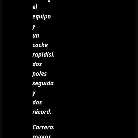
el
equipo
y
un
coche
rapidísimo…
dos
poles
seguidas
y
dos
récord.
Carrera:
Nuestro
mayor