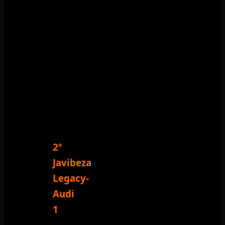
2º
Javibeza
Legacy-
Audi
1