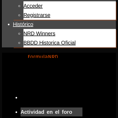
Acceder
Registrarse
Histórico
NRD Winners
BBDD Historica Oficial
Inicio
FormulaNRD
2020
Sakhir
Press
Conference
Sakhir
Actividad en el foro