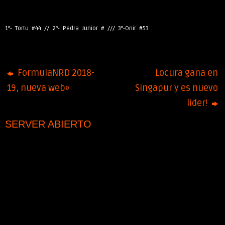
1º- Tortu #44 // 2º- Pedra Junior # /// 3º-Onir #53
FormulaNRD 2018-
Locura gana en
19, nueva web»
Singapur y es nuevo
lider!
SERVER ABIERTO